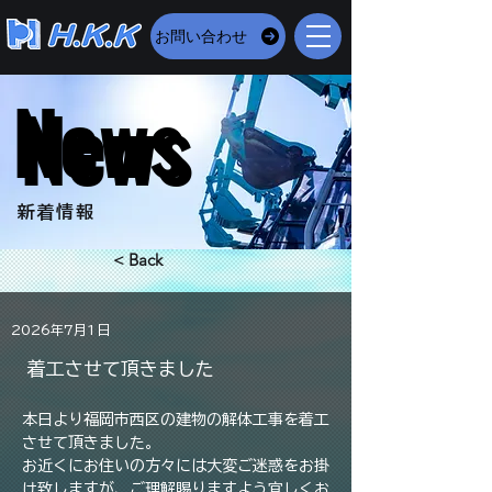
お問い合わせ
News
News
​新着情報
< Back
2026年7月1日
着工させて頂きました
本日より福岡市西区の建物の解体工事を着工
させて頂きました。
お近くにお住いの方々には大変ご迷惑をお掛
け致しますが、ご理解賜りますよう宜しくお