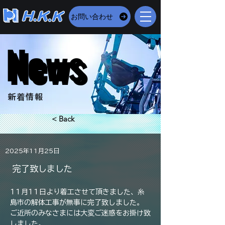
お問い合わせ
News
News
​新着情報
< Back
2025年11月25日
完了致しました
11月11日より着工させて頂きました、糸
島市の解体工事が無事に完了致しました。
ご近所のみなさまには大変ご迷惑をお掛け致
しました。