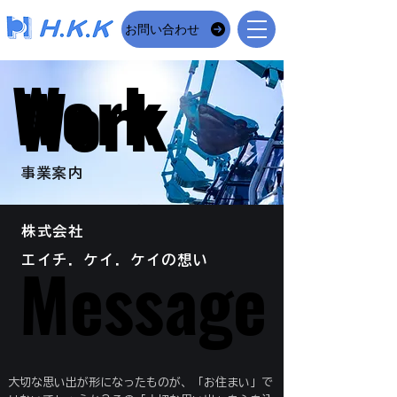
お問い合わせ
Work
Work
​事業案内
株式会社
Message
Message
エイチ．ケイ．ケイの想い
大切な思い出が形になったものが、
「お住まい」で