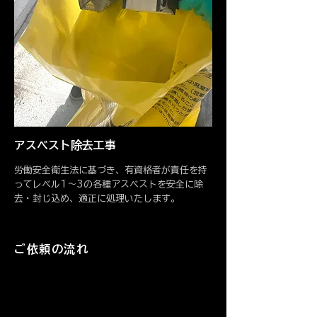
アスベスト除去工事
労働安全衛生法に基づき、有資格者が責任を持
ってレベル1～3の各種アスベストを安全に除
去・封じ込め、適正に処理いたします。
Flow
Flow
​ご依頼の流れ