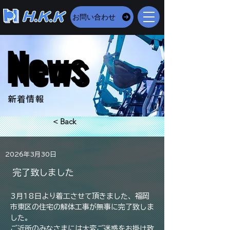
お問い合わせ
News
News
​新着情報
< Back
2026年3月30日
完了致しました
3月18日より着工させて頂きました、福岡
市東区の住宅の解体工事が無事に完了致しま
した。
ご近所のみなさまには大変ご迷惑をお掛け致