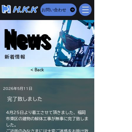
お問い合わせ
News
News
​新着情報
< Back
2026年5月11日
完了致しました
4月25日より着工させて頂きました、福岡
市東区の建物の解体工事が無事に完了致しま
した。
ご近所のみなさまには大変ご迷惑をお掛け致