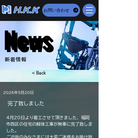
お問い合わせ
News
News
​新着情報
< Back
2026年5月20日
完了致しました
4月20日より着工させて頂きました、福岡
市西区の住宅の解体工事が無事に完了致しま
した。
ご近所のみなさまには大変ご迷惑をお掛け致