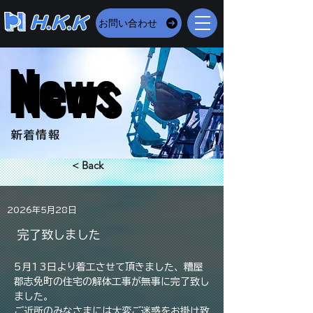
お問い合わせ
News
News
​新着情報
< Back
2026年5月28日
完了致しました
5月13日より着工させて頂きました、糟屋
郡志免町の住宅の解体工事が無事に完了致し
ました。
ご近所のみなさまには大変ご迷惑をお掛け致