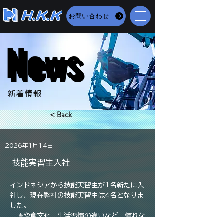
お問い合わせ
News
News
​新着情報
< Back
2026年1月14日
技能実習生入社
インドネシアから技能実習生が1名新たに入
社し、現在弊社の技能実習生は4名となりま
した。
言語や食文化、生活習慣の違いなど、慣れな