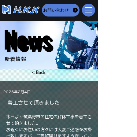
お問い合わせ
News
News
​新着情報
< Back
2026年2月4日
着工させて頂きました
本日より筑紫野市の住宅の解体工事を着工さ
せて頂きました。
お近くにお住いの方々には大変ご迷惑をお掛
け致しますが、ご理解賜りますよう宜しくお