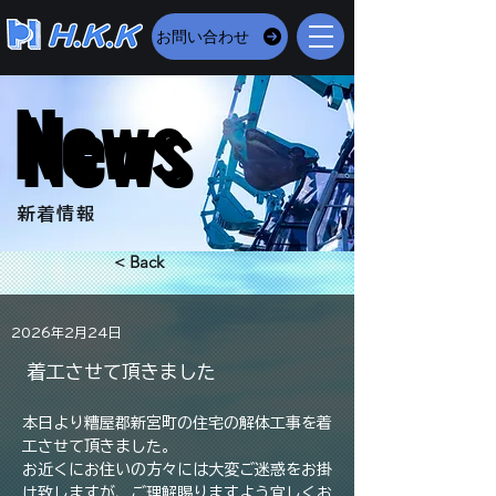
お問い合わせ
News
News
​新着情報
< Back
2026年2月24日
着工させて頂きました
本日より糟屋郡新宮町の住宅の解体工事を着
工させて頂きました。
お近くにお住いの方々には大変ご迷惑をお掛
け致しますが、ご理解賜りますよう宜しくお