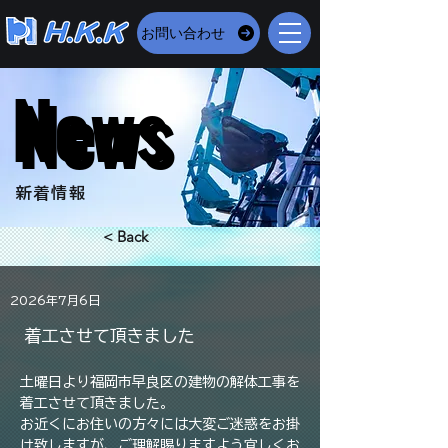
お問い合わせ
News
News
​新着情報
< Back
2026年7月6日
着工させて頂きました
土曜日より福岡市早良区の建物の解体工事を
着工させて頂きました。
お近くにお住いの方々には大変ご迷惑をお掛
け致しますが、ご理解賜りますよう宜しくお