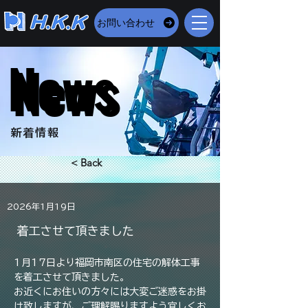
お問い合わせ
News
News
​新着情報
< Back
2026年1月19日
着工させて頂きました
1月17日より福岡市南区の住宅の解体工事
を着工させて頂きました。
お近くにお住いの方々には大変ご迷惑をお掛
け致しますが、ご理解賜りますよう宜しくお