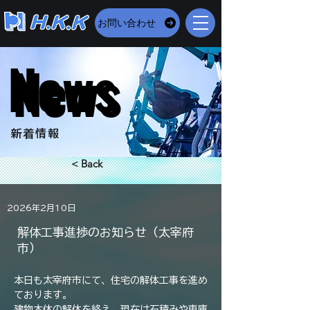
お問い合わせ
News
News
​新着情報
< Back
2026年2月10日
解体工事進捗のお知らせ（太宰府
市）
本日も太宰府市にて、住宅の解体工事を進め
ております。
建物本体の解体を終え、現在は石積みや車庫