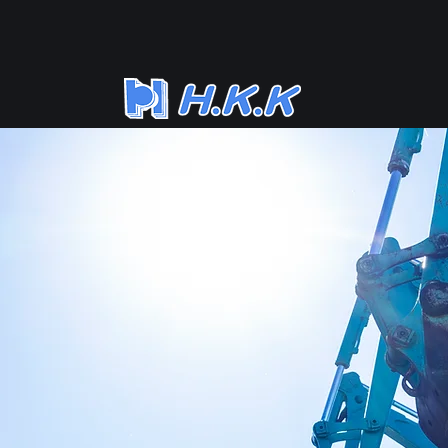
Work
Construction
News
事
施
新
業
工
着
案
実
情
内
績
報