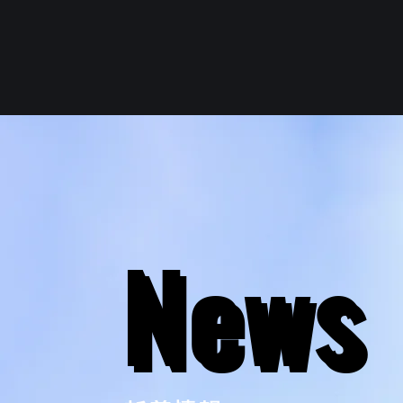
Home
Company
ホ
会
ー
社
ム
紹
介
News
News