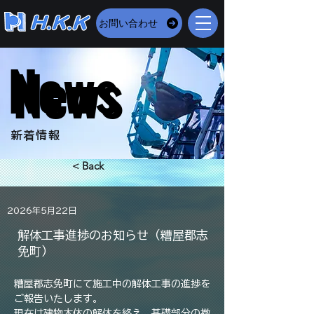
お問い合わせ
News
News
​新着情報
< Back
2026年5月22日
解体工事進捗のお知らせ（糟屋郡志
免町）
糟屋郡志免町にて施工中の解体工事の進捗を
ご報告いたします。
現在は建物本体の解体を終え、基礎部分の撤